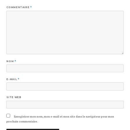
COMMENTAIRE
*
NOM
*
E-MAIL
*
SITE WEB
Enregistrer mon nom, mon e-mail et mon site dans le navigateur pour mon
prochain commentaire.